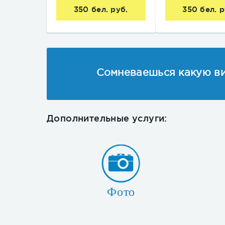
350 бел. руб.
350 бел. р
Сомневаешься какую ви
Дополнительные услуги:
Фото