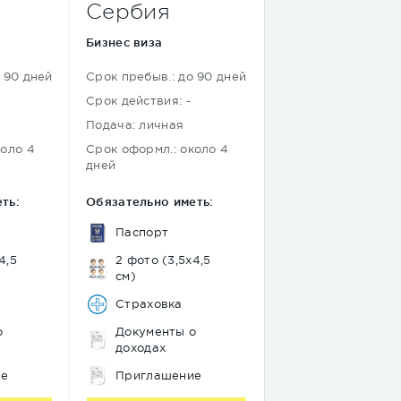
Сербия
Бизнес виза
 90 дней
Срок пребыв.: до 90 дней
Срок действия: -
Подача: личная
коло 4
Срок оформл.: около 4
дней
ть:
Обязательно иметь:
Паспорт
4,5
2 фото (3,5х4,5
см)
Страховка
о
Документы о
доходах
ие
Приглашение