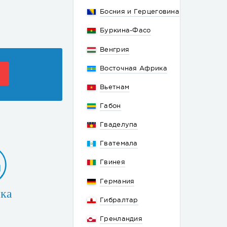
Босния и Герцеговина
Буркина-Фасо
Венгрия
Восточная Африка
Вьетнам
Габон
Гваделупа
Гватемала
Гвинея
Германия
ка
Гибралтар
Гренландия