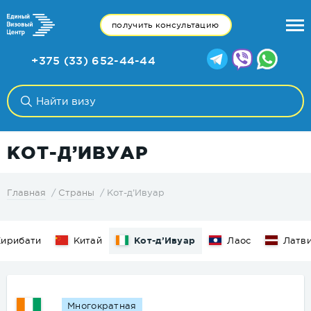
получить консультацию
+375 (33) 652-44-44
КОТ-Д’ИВУАР
Кот-д’Ивуар
Главная
Страны
Кирибати
Китай
Кот-д’Ивуар
Лаос
Латв
Многократная