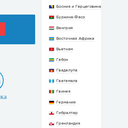
Босния и Герцеговина
Буркина-Фасо
Венгрия
Восточная Африка
Вьетнам
Габон
Гваделупа
Гватемала
Гвинея
ка
Германия
Гибралтар
Гренландия