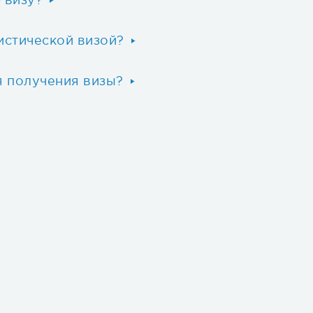
 визу?
истической визой?
я получения визы?