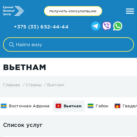
получить консультацию
+375 (33) 652-44-44
ВЬЕТНАМ
Вьетнам
Главная
Страны
Восточная Африка
Вьетнам
Габон
Гваде
Список услуг