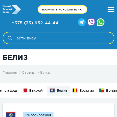
получить консультацию
+375 (33) 652-44-44
БЕЛИЗ
Белиз
Главная
Страны
англадеш
Бахрейн
Белиз
Бельгия
Бени
Многократная