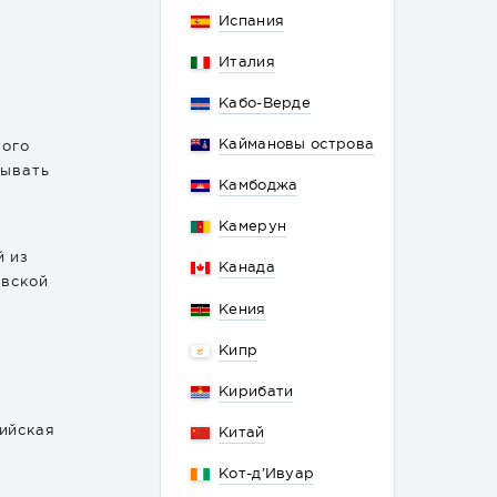
Испания
Италия
Кабо-Верде
Каймановы острова
того
бывать
Камбоджа
Камерун
й из
Канада
евской
Кения
Кипр
Кирибати
ийская
Китай
Кот-д’Ивуар