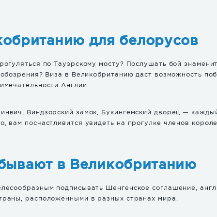
кобританию для белорусов
Прогуляться по Тауэрскому мосту? Послушать бой знамени
а обозрения? Виза в Великобританию даст возможность по
римечательности Англии.
инвич, Виндзорский замок, Букингемский дворец — кажды
о, вам посчастливится увидеть на прогулке членов корол
 бывают в Великобританию
елесообразным подписывать Шенгенское соглашение, англ
траны, расположенными в разных странах мира.