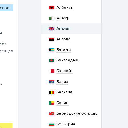
Албания
атная
Алжир
Англия
а
Ангола
дней
Багамы
месяцев
Бангладеш
Бахрейн
Белиз
:
Бельгия
Бенин
Бермудские острова
Болгария