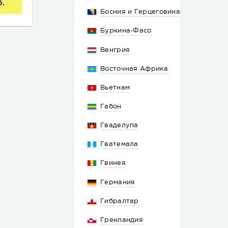
б.
Босния и Герцеговина
Буркина-Фасо
Венгрия
Восточная Африка
Вьетнам
Габон
Гваделупа
Гватемала
Гвинея
Германия
Гибралтар
Гренландия