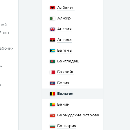
Албания
Алжир
дней
Англия
2 лет
Ангола
рабочих
Багамы
Бангладеш
:
Бахрейн
Белиз
5
Бельгия
Бенин
Бермудские острова
Болгария