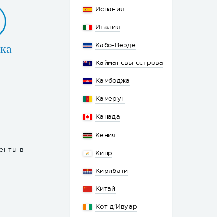
Испания
Италия
Кабо-Верде
ка
Каймановы острова
Камбоджа
Камерун
Канада
Кения
менты в
Кипр
Кирибати
Китай
Кот-д’Ивуар