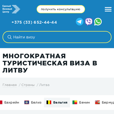
получить консультацию
+375 (33) 652-44-44
МНОГОКРАТНАЯ
ТУРИСТИЧЕСКАЯ ВИЗА В
ЛИТВУ
Литва
Главная
Страны
Бахрейн
Белиз
Бельгия
Бенин
Берму